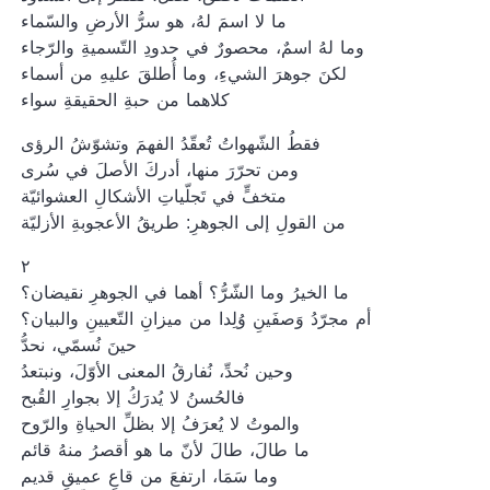
ما لا اسمَ لهُ، هو سرُّ الأرضِ والسّماء
وما لهُ اسمٌ، محصورٌ في حدودِ التّسميةِ والرّجاء
لكنَ جوهرَ الشيءِ، وما أُطلقَ عليهِ من أسماء
كلاهما من حبةِ الحقيقةِ سواء
فقطُ الشّهواتُ تُعقّدُ الفهمَ وتشوّشُ الرؤى
ومن تحرّرَ منها، أدركَ الأصلَ في سُرى
متخفٍّ في تَجلّياتِ الأشكالِ العشوائيّة
من القولِ إلى الجوهرِ: طريقُ الأعجوبةِ الأزليّة
٢
ما الخيرُ وما الشّرُّ؟ أهما في الجوهرِ نقيضان؟
أم مجرّدُ وَصفَينِ وُلِدا من ميزانِ التّعيينِ والبيان؟
حينَ نُسمّي، نحدُّ
وحين نُحدِّ، نُفارقُ المعنى الأوّلَ، ونبتعدُ
فالحُسنُ لا يُدرَكُ إلا بجوارِ القُبح
والموتُ لا يُعرَفُ إلا بظلِّ الحياةِ والرّوح
ما طالَ، طالَ لأنّ ما هو أقصرُ منهُ قائم
وما سَمَا، ارتفعَ من قاعٍ عميقٍ قديم