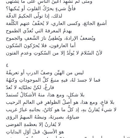
ومتى لم نُشْهِد أعينَ الناسِ على ما يُشتهى
فأيُّ شيءٍ يحرّكُ القلوبَ أو يُبكيها؟
لذلك، إذا تولّى الحكيمُ الدفّة
أشبعَ الجائعَ، وكسى العاري، لا يُخفّفُ عنهم الكُلْفة
يهدمُ المعرفةَ التي تُغذّي الطموح
ويُضعفُ الإرادةَ، ويُطفِئُ نارَ الشّغفِ والجموح
أما العارفون، فلا يُحرّكونَ السّكون
لأنّ السّلامَ لا يُولَدُ إلا من السّكوتِ وعدمِ الفتون
٤
ليس من الهيِّن وصفُ الدربِ أو تعريفُهُ
فما لا جسدَ لهُ، فيهِ منبعُ كلِّ الموجوداتِ وكنهُهُ
فارغٌ، لكنَّ تجليّاتِه لا تُعدّ
بلا شكلٍ، ومع هذا، منهُ الأشكالُ تُستمدّ
بلا قاعٍ، ومع هذا، هو أصلُ الظواهرِ في العالمِ الرحيب
لا شيءَ يُقارنُ بهِ، إذ كلُّ ما هو كائنٌ، بجانبهِ غبارٌ غريب
ضياؤهُ، بصيرتهُ، ونبضُهُ المبهمُ الرؤى
لا يُقارنُ إلا بعظمةِ الفوضى
هوَ الأسبقُ، قبلَ أوّلِ البداياتِ