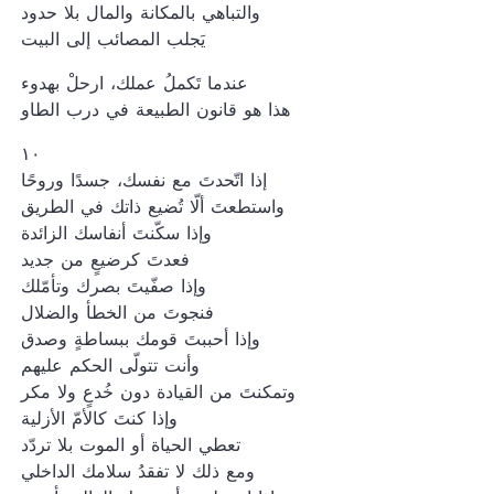
والتباهي بالمكانة والمال بلا حدود
يَجلب المصائب إلى البيت
عندما تَكملُ عملك، ارحلْ بهدوء
هذا هو قانون الطبيعة في درب الطاو
١٠
إذا اتّحدتَ مع نفسك، جسدًا وروحًا
واستطعتَ ألّا تُضيع ذاتك في الطريق
وإذا سكّنتَ أنفاسك الزائدة
فعدتَ كرضيعٍ من جديد
وإذا صفّيتَ بصرك وتأمّلك
فنجوتَ من الخطأ والضلال
وإذا أحببتَ قومك ببساطةٍ وصدق
وأنت تتولّى الحكم عليهم
وتمكنتَ من القيادة دون خُدعٍ ولا مكر
وإذا كنتَ كالأمّ الأزلية
تعطي الحياة أو الموت بلا تردّد
ومع ذلك لا تفقدُ سلامك الداخلي