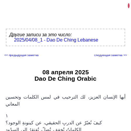
Другие записи за это число:
2025/04/08_1 - Dao De Ching Lebanese
<< предыдущая заметка
следующая заметка >>
08 апреля 2025
Dao De Ching Orabic
أيها الإنسان العزيز، لك الترحيب في لمس الكلمات وتحسين
المعاني
١
كيفَ نُعبّرُ عن الدربِ الحقيقي، عن كينونةِ الوجود؟
الكلماتُ تُخفق، تُضلّ، تُفتقرُ إلى السدُود