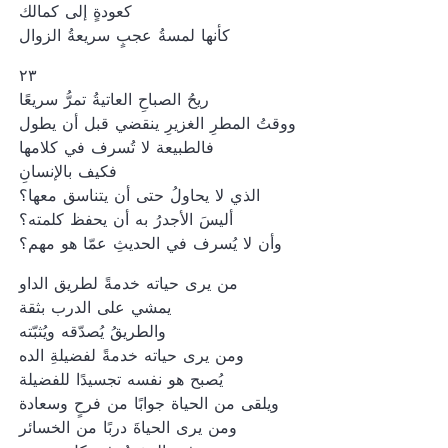
كعودةٍ إلى كمالك
كأنها لمسةُ عجبٍ سريعةُ الزوال
٢٣
ريحُ الصباحِ العاتيةُ تمرُّ سريعًا
ووقتُ المطرِ الغزيرِ ينقضي قبل أن يطول
فالطبيعة لا تُسرف في كلامها
فكيف بالإنسانِ
الذي لا يحاولُ حتى أن يتناسق معها؟
أليسَ الأجدرُ به أن يحفظ كلمته؟
وأن لا يُسرف في الحديثِ عمّا هو مهم؟
من يرى حياته خدمةً لطريق الداو
يمشي على الدرب بثقة
والطريقُ يُصدّقه ويُثبّته
ومن يرى حياته خدمةً لفضيلةِ الده
يُصبح هو نفسه تجسيدًا للفضيلة
ويلقى من الحياة جوابًا من فرحٍ وسعادة
ومن يرى الحياةَ دربًا من الخسائر