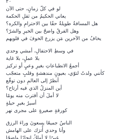
٢٠
لو في كلّ زمانٍ، حتى الآن
يعاني الحكيمُ من ثقلِ الحكمة
هل المسافةُ طويلةٌ حقًا بين الاحترامِ والكره؟
وهل الفرقُ واضحٌ بين الخيرِ والشرّ؟
يخافُ من الآخرين مَن يزرع الخوفَ في قلوبهم
في وسطِ الاحتفالِ، أمشي وحدي
بلا عملٍ، بلا غاية
أجمعُ الانطباعاتِ بغيرِ وعيٍ أو تركيز
كأنني ولدتُ لتوّي، بعيونٍ مندهشةٍ وقلبٍ متعجّب
أنظرُ إلى العالمِ دون توقّع
أين المنزلُ الذي فيه أرتاح؟
لا أملَ أن أقتربَ منه يومًا
أسيرُ بغيرِ حيلةٍ
كورقةٍ صغيرةٍ على مجرى نهر
الناسُ جميعًا يسعونَ وراءَ الرزق
وأنا وحدي أُترَك على الهامش
غبيّ! لا أملكُ إنجازًا واضحًا