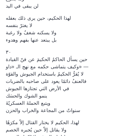
لن يبقى في اليد
لهذا الحكيم، حين يرى ذلك بعقله
لا يغترّ بنفسه
ولا يسكنه شغفٌ ولا رغبة
بل يبتعد عنها بفهم وهدوء
٣٠
حين يسأل الحاكمُ الحكيمَ عن فنّ القيادة
وكيف يتماشى حكمه مع نهج الـ «داو» —
لا يُقرُّ الحكيمُ باستخدام الجيوش والقوّة
فالعنفُ دائمًا يعود على صاحبه بالضربات
في الأرض التي تجتازها الجيوش
ينمو الشوك والحسَك
ويتبع الحملةَ العسكريّةَ
سنواتٌ من المجاعة والخراب والحزن
لهذا، الحكيم لا يختار القتال إلاّ مكرَهًا
ولا يقاتل إلاّ حين يُجبره الخصم