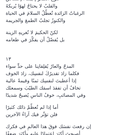
والقلبُ لا يحتاجُ لهوًا يُربكهُ
الرغباتُ الزائدة تُعطّلُ السلامَ في الحياة
والكنوزُ تجلبُ الطمعَ والجريمة
لكنّ الحكيمَ لا تُغريهِ الزينة
بل يُفضّلُ أن يفكّرَ في طعامه
١٣
المدحُ والعارُ يُقلِقانِنا على حدٍّ سواء
فكلما زادَ تقديرُكَ لنفسِك، زادَ الخوف
إذا أعطيتَ لنفسِك ثمنًا وقيمةً عالية
تخافُ أن تفقدَ اسمَك الطيّبَ وسمعتَك
وفي المصائبِ، خوفُ الناسِ يُصبحُ شديدًا
أما إذا لم تُعظّمْ ذاتَك كثيرًا
فلن تؤثّر فيك آراءُ الآخرين
إن رفعتَ نفسَك فوقَ هذا العالمِ في فكرك
أصبحتَ أكثرَ اعتمادًا عليه وأكثرَ ضعفًا