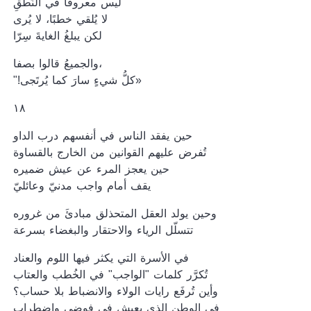
ليس معروفًا في النُطقِ
لا يُلقي خطبًا، لا يُرى
لكن يبلغُ الغايةَ سِرّا
والجميعُ قالوا بصفا،
"!كلُّ شيءٍ سارَ كما يُرتَجى»
١٨
حين يفقد الناس في أنفسهم درب الداو
تُفرض عليهم القوانين من الخارج بالقساوة
حين يعجز المرء عن عيش ضميره
يقف أمام واجب مدنيّ وعائليّ
وحين يولد العقل المتحذلق مبادئَ من غروره
تتسلّل الرياء والاحتقار والبغضاء بسرعة
في الأسرة التي يكثر فيها اللوم والعناد
تُكرَّر كلمات "الواجب" في الخُطب والعتاب
وأين تُرفَع رايات الولاء والانضباط بلا حساب؟
في الوطن الذي يعيش في فوضى واضطراب