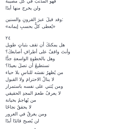
فهو المذنبُ في كل مصيبة
ولن يخرج منها أبدًا
وقد قيلَ عبرَ القرونِ والسنين:
«يُعطى كلٌّ بحسبِ إيمانه»
٢٤
هل يمكنكَ أن تقف بثباتٍ طويل
وأنتَ واقفٌ على أطرافِ أصابعكَ؟
وهل بالخطوةِ الواسعةِ جدًّا
تستطيعُ أن تصلَ بعيدًا؟
من يُظهرُ نفسَه للناسِ بلا حياء
لا ينالُ الاحترامَ ولا القبول
ومن يُثني على نفسه باستمرار
لا يعرفُ طعمَ المجدِ الحقيقي
من يُهاجمُ بخيانة
لا يحققُ نجاحًا
ومن يغرقُ في الغرور
لن يُصبح قائدًا أبدًا