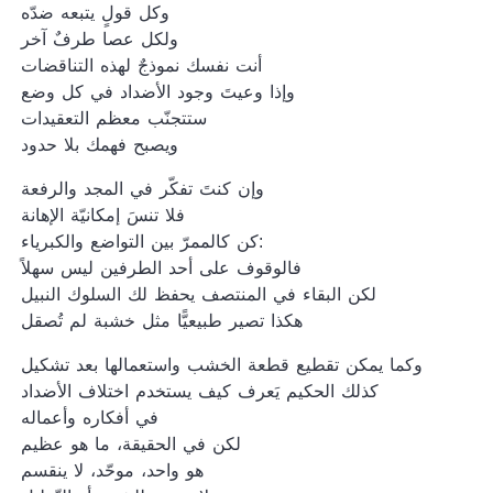
وكل قولٍ يتبعه ضدّه
ولكل عصا طرفٌ آخر
أنت نفسك نموذجٌ لهذه التناقضات
وإذا وعيتَ وجود الأضداد في كل وضع
ستتجنّب معظم التعقيدات
ويصبح فهمك بلا حدود
وإن كنتَ تفكّر في المجد والرفعة
فلا تنسَ إمكانيّة الإهانة
كن كالممرّ بين التواضع والكبرياء:
فالوقوف على أحد الطرفين ليس سهلاً
لكن البقاء في المنتصف يحفظ لك السلوك النبيل
هكذا تصير طبيعيًّا مثل خشبة لم تُصقل
وكما يمكن تقطيع قطعة الخشب واستعمالها بعد تشكيل
كذلك الحكيم يَعرف كيف يستخدم اختلاف الأضداد
في أفكاره وأعماله
لكن في الحقيقة، ما هو عظيم
هو واحد، موحّد، لا ينقسم