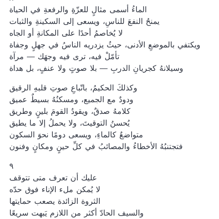
الماءُ أسمى مثالٍ للعزّةِ والرفعةِ في الحياة
يمنحُ النفعَ للناسِ، ويسعى إلى السكينةِ والثبات
لا يُخاصمُ أحدًا على المكانةِ أو الجاه
ويكتفي بالموضعِ الأدنى، حيثُ يزدريه الناسُ في جهلٍ وجفاة
تأمّلْ فيه، ترى فيه وجهَك — مرآة
وسيلانهُ كجريانِ الدربِ — بلا صوتٍ ولا عنفٍ، بل هداة
وكذلكَ الحكيمُ، باتّباعِ صوتِ قلبهِ الرقيق
ودودٌ مع الجميع، ومسكنُهُ بسيطٌ عميق
كلامهُ صدقٌ، ويقودُ القومَ بلينٍ وطريق
يُحسنُ التوقيتَ، ولا يحملُ إلا ما يطيق
متواضعٌ كالماءِ، ويسعى دومًا نحوَ السكون
فتجتنبُهُ الأخطاءُ والمصائبُ في كلِّ حينٍ ومكانٍ وفنون
٩
عليك أن تعرف متى تتوقف
لا يُمكن ملء الإناء فوق حدّه
الثروة الزائدة يصعب حمايتها
والسيف الحادّ أكثر من اللازم يَبهت سريعًا