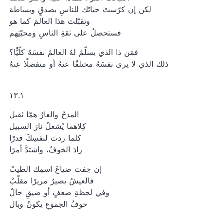
لكن إن كرّستَ حياتَك للناسِ بصدقٍ وبساطة
وتقبّلتَ هذا العالمَ كما هو
فستحصلُ على ثقةِ الناسِ ومحبّتِهم
فمَن ذا الذي يسلّمُ لهُ العالمُ نفسَهُ كلّيًّا؟
ذلك الذي لا يرى نفسَهُ مختلفًا عنهُ أو منفصلًا عنهُ
١٣.١
المدحُ والعارُ همّا ثقيل
كِلاهما يُشعلُ نارَ السبيل
كلما زدتَ لنفسِكَ قدرًا
زادَ الخوفُ، واشتدَّ أمرًا
إن خِفتَ ضياعَ اسمِك الطيبْ
فالعيشُ يصيرُ مريرًا مقلّبْ
وفي لحظةِ ضعفٍ أو ضيقِ حالْ
خوفُ الجموعِ يكونُ وبال