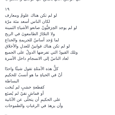
١٩
لو لم تكن هناك علومٌ ومعارف
لكان الناس أسعد مئة مرّة
لو لم يوجد الحِرَفيُّونُ صانعو الأشياءِ الثمينة
ولا التجّارُ الطامعونَ في الربح
لما وُجد أساسٌ للجريمةِ والخداع
لو لم تكن هناك قوانينُ للعدلِ والأخلاق
وتلك القيودُ التي تفرضها الدولُ على الجميع
لعاد الناسُ إلى الانسجامِ داخل الأسرة
كلُّ هذه الأمثلةِ تقول شيئًا واحدًا
أنّ في الحياةِ ما هو أنسبُ للحكيم
البساطة
كقطعةِ خشبٍ لم تُنحَت
أو قماشٍ نقيّ لم يُصنَع
على الحكيمِ أن يتخلّى عن الأنانية
وأن يزهدَ في الرغباتِ والطموحات