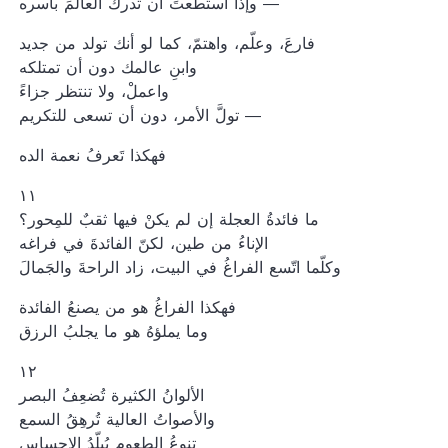
وإذا استطعتَ أن تدرك العالمَ بأسره —
فارعَ، وعلّم، واهتمّ، كما لو أنك تولد من جديد
وابنِ عالمك دون أن تمتلكه
واعملْ، ولا تنتظر جزاءً
تولَّ الأمر، دون أن تسعى للتكريم —
فهكذا تَعرفُ نعمة الده
١١
ما فائدةُ العجلة إن لم يكنْ فيها ثقبٌ للمِحور؟
الإناءُ من طين، لكنّ الفائدةَ في فراغه
وكلّما اتّسع الفراغُ في البيت، زاد الراحةَ والجَمالَ
فهكذا الفراغُ هو من يصنعُ الفائدة
وما يملؤهُ هو ما يجلبُ الرزق
١٢
الألوانُ الكثيرة تُضعِفُ البصر
والأصواتُ العالية تُرهِقُ السمع
تنوعُ الطعوم يُبلّدُ الإحساس