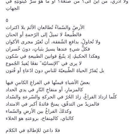
ولا أدري، من أينَ أتى؟ من صنعَهُ؟ أو ما هوَ سرُّ كينونتِهِ في
الجهاتِ
٥
الأرضُ والسّماءُ تُطالعانِ الألمَ بلا اكتراث
فالطّبيعةُ لا تميلُ إلى الرّحمةِ أو الحنان
ولا تُحاولُ، بدافعِ الشّفقة، أن تُغيّرَ مجرى الأكوان
فكلُّ شيءٍ عندها يسيرُ بثباتٍ، دونَ خُسران
وهكذا الحكيمُ، إذ يتّبعُ قوانينَ الطبيعةِ في سُكون
لا يرى في "الإنسانيّة" نفعًا يُفيدُ الجُموع
بل يُقدّرُ الحياةَ الطّبيعيّةَ للناسِ دونَ ادّعاءٍ أو فُتون
بعضُ الأشياءِ قيمتُها في الفراغِ الكامنِ فيها
كالمزمارِ، أو منفاخِ النّارِ في يدي الحداد
كلّما ازدادَ الفراغُ، زادَ الحُرّ في الحركةِ والسّرعةِ والسّداد
فالمزيدُ من التدفّق، يمنحُ فائدةً أكبر في الامتداد
وكذلكَ الفراغُ بين الأرضِ والسّماء
كالناي، كالمِنفاخ، بروعتهِ هوَ الخلاء
فلا داعيَ للإطالةِ في الكلام