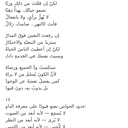
لكنْ إن قللتَ من ذاتِك وزنًا
تصفو حياتُك، يهدأُ ذِهنًا
لا تُهزُّ برأيٍ، ولا بانفعالْ
فأنتَ كالنهرِ... صامتٌ، زلالْ
إن رفعتَ النفسَ فوقَ المدارْ
ستزيدُ من التبعيّةِ والاحتكارْ
لكنْ إن أعطيتَ الناسَ الحياةْ
ونسيتَ نفسكَ في الخدمةِ ذاتْ
ستكسبُ ودَّ الجميعِ ورضاهْ
لأنَّ الكونَ يُسلمُ من لا يراهْ
كمن يفصلُ نفسَهُ عن الوجودْ
بل يذوبُ بهِ، دونَ قيودْ
١٤
حدود الحواس تضع قيودًا على معرفة الداو:
لا يُسمَع — لأنه أبعد من الصوت
لا يُرى — لأنه أبعد من النظر
لا يُلْمَس — لأنه أبعد من اللمس