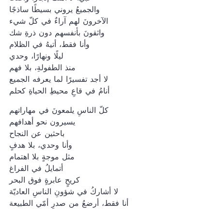
والجميعُ يروني بسيطًا ساذجًا
الآخرونَ لهم آراءٌ في كلّ شيء
واثقونَ بأنفسهم دون ذرةِ شك
وأنا فقط، أتيهُ في الظلام
ليلًا ونهارًا، وحدي
منذ الطفولةِ، بلا فهم
لا أجد تفسيرًا لما يعرفه الجميع
أنامُ في قاعِ محيطِ الحياةِ كحلم
كلّ الناسِ يلمعونَ في مهاراتهم
يسيرون نحو أهدافهم
باحثين عن النجاح
وأنا وحدي، بلا هدفٍ
مثل موجةٍ بلا اهتمام
أتمايلُ في الفراغ
كريحٍ عابرةٍ فوق البحر
لا أشاركُ في شؤونِ الناسِ العاديّة
أنا فقط، أرضعُ من صدرِ أمّي الطبيعة