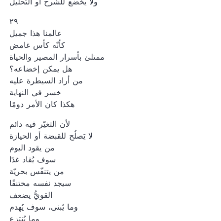
ولا يخضع للشرح أو التّحليل
٢٩
عالمنا هذا جميل
كأنّه كأس غامض
ممتلئ بأسرار المصير والحياة
هل يمكن إخضاعه؟
من أراد السيطرة عليه
خسر في النهاية
هكذا كان الأمر دومًا
لأن التغيّر فيه دائم
لا يَصلُح للقبضة أو الحيازة
من يقود اليوم
سوف يُقاد غدًا
من يتنفّس بحريّة
سيجد نفسه مختنقًا
القويُّ يضعف
وما يُبنى، سوف يُهدم
وما يُنتزع