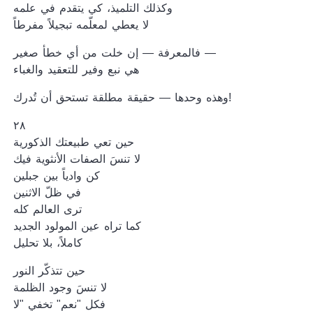
وكذلك التلميذ، كي يتقدم في علمه
لا يعطي لمعلّمه تبجيلاً مفرطاً
فالمعرفة — إن خلت من أي خطأ صغير —
هي نبع وفير للتعقيد والغباء
وهذه وحدها — حقيقة مطلقة تستحق أن تُدرك!
٢٨
حين تعي طبيعتك الذكورية
لا تنسَ الصفات الأنثوية فيك
كن وادياً بين جبلين
في ظلّ الاثنين
ترى العالم كله
كما تراه عين المولود الجديد
كاملاً، بلا تحليل
حين تتذكّر النور
لا تنسَ وجود الظلمة
فكل "نعم" تخفي "لا