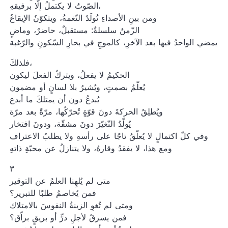
الصّوتُ لا يكتملُ إلّا برفيقهِ،
ومن بينِ الأصداءِ تُولَدُ النّغمةُ، ويتكوّنُ الإيقاعُ
الزّمنُ سلسلةٌ: مستقبلٌ، حاضرٌ، وماضٍ
يمضي الواحدُ فيها بعد الآخرِ، كالموجِ في بحارِ السّكونِ والرّغبة
فلذلكَ،
الحكيمُ لا يفعلُ، ويتركُ الفعلَ ليكون
يُعلّمُ بصمتٍ، ويُشيرُ بلا لسانٍ أو مضمون
يُبدعُ دون أن يمتلكَ ما أبدع
ويُطلِقُ الحركةَ دونَ قوّةٍ تُحرّكُها، مرّةً بعد مرّة
يُولّدُ التّغيّرَ دونَ مشقّة، ودونَ افتخار
وفي كلّ اكتمالٍ لا يُعلّقُ تاجًا على رأسهِ ولا يطلبُ الاعتراف
ومع هذا، لا يفقدُ وقارهُ، ولا يتنازلُ عن محبّةِ ذاتهِ
٣
متى لم يُلهِنا العلمُ عن التوقير
فمن يُخاصمُ طلبًا للتبرير؟
ومتى لم تُغوِ الزينةُ النفوسَ بالامتلاك
فمن يسرقُ لأجلِ درٍّ أو بريقٍ براّق؟