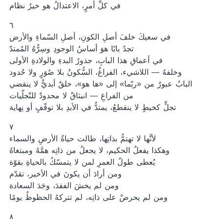
في كلِّ أمرٍ، الاعتدالُ هو خيرُ نظام
٦
في سعيكَ خلفَ أصلِ الكونِ، أصلِ السّماءِ والأرض
تجدُ بابًا هوَ أساسُ الوجودِ وسِرُّهُ المُمتدّ
في أعماقِ هذا البابِ، جذورُ البدءِ والولادةِ الأولى
وخلفهُ — اللاشيء، الفراغُ، السُّكونُ بلا صُوَرٍ ولا حُدود
البابُ عبورٌ من «ربّما» إلى «ها هوَ»، خلقٌ أبديٌّ لا ينقضي
من الفراغِ — انبثاقٌ لا محدودٌ للتّجلّيات
تجلٍّ كخيطٍ لا ينقطعُ، يمتدُّ في الأبدِ بلا توقّفٍ أو نِهاية
٧
لأنَّها لا تهتمُّ بذاتِها، طالت حياةُ الأرضِ والسماء
وهكذا يفعلُ الحكيم، لا يجعلُ من ذاتِه همَّهُ ومبتغاهُ
يُعطى طولُ العمرِ لمن لا يتمسّكُ بالحياةِ بقوّة
ومن أرادَ أن يكونَ في الأخير، تقدّم
ومن لم يخشَ الفقدَ، وجَدَ السعادة
ومن لم يحرصْ على ذاتِه، لم تتركهُ الحظوظُ يومًا
٨