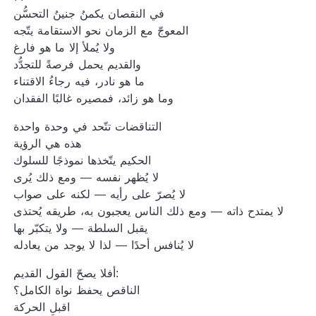
في النقصان يكمنُ جنينُ التحسُّن
المعوجّ مع الزمان نحو الاستقامة يتّجه
ولا يُملأ إلا ما هو فارغ
والقديم يحمل فرصةً للتجدُّد
ما هو نادر، فيه رجاءُ الاقتناء
وما هو زائد، فمصيره غالبًا الفقدان
التناقضات تتّحد في وحدة واحدة
هذه هي الرؤية
الحكيم يتّخذها نموذجًا للسلوك
لا يُظهر نفسه — ومع ذلك يُرى
لا يُصرّ على رأيه — لكنه على صواب
لا يمتدح ذاته — ومع ذلك الناس يعجبون به، طريقه يُحتذى
يقبل السلطة — ولا يتكبّر بها
لا يُنافس أحدًا — لذا لا يوجد من يعادله
أفلا يصحّ القول القديم:
الناقص يحفظ نواة الكامل؟
اقبلِ الحركة