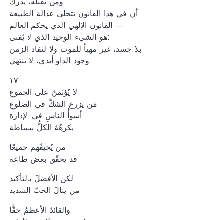
ومن يقبله، يدرك
أن في هذا القانون تتجلى عدالة الطبيعة
القانون الإلهي الذي يحكم العالم —
هو الشيء الوحيد الذي لا يُفنى:
بلا جسد، غير مهيأ للموت ولا لنفاد الزمن
وجود الداو أبدي، لا ينتهي
١٧
لا يُؤتَمنُ على الجموعِ
مَن يزرع الشكَّ في الضلوعِ
أسوأُ الناسِ في الإدارة
يكرهُهُ الكلُّ ببساطة
من يُخيفُهم جميعًا
قد يحقّق بعض طاعة
لكن الأفضلَ بالتأكيد
من ينالَ الحبّ الشديد
والقائدُ الأعظمُ حقًّا