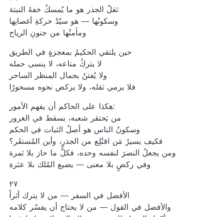
ثقلُ الجذر هو ما يُمسكُ خفةَ النبتة
وسكونُها — هو سيّدُ حركةِ أغصانِها
ومأمنُها من جنونِ الرياح
حين يلتقي الحكيمُ بمعجزةٍ في الطريق
لا يتركُ متاعه، لا ينسى حمله
ولا يُفتنُ بجمال المنظر الساحر
فلا يرمي ثقله، ولا يركض نحوه مسحورًا
هكذا على الحاكم أن يفهم الأمور:
من يَحتقر شعبه، يسقط في الغرور
وسكونُ الناس هو أصلُ الثبات في الحكم
فكيف يسيرُ مَن اقتُلِع من الجذر، وأين المُستقَر؟
ومن يجعلُ النصرَ لنفسه وحده، فكلُّ ما حاز بلا ثمرة
وفي ركضٍ بلا معنى — يضيع المُلك بلا عثرة
٢٧
الأفضل في السفر — من لا يترك أثراً
والأفضل في القول — من لا يحتاج أن يفسّر كلامه