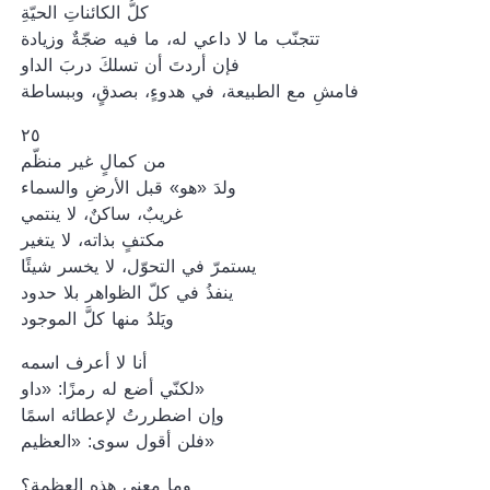
كلُّ الكائناتِ الحيّةِ
تتجنّب ما لا داعي له، ما فيه ضجّةٌ وزيادة
فإن أردتَ أن تسلكَ دربَ الداو
فامشِ مع الطبيعة، في هدوءٍ، بصدقٍ، وببساطة
٢٥
من كمالٍ غير منظّم
ولدَ «هو» قبل الأرضِ والسماء
غريبٌ، ساكنٌ، لا ينتمي
مكتفٍ بذاته، لا يتغير
يستمرّ في التحوّل، لا يخسر شيئًا
ينفذُ في كلّ الظواهر بلا حدود
ويَلدُ منها كلَّ الموجود
أنا لا أعرف اسمه
لكنّي أضع له رمزًا: «داو»
وإن اضطررتُ لإعطائه اسمًا
فلن أقول سوى: «العظيم»
وما معنى هذه العظمة؟