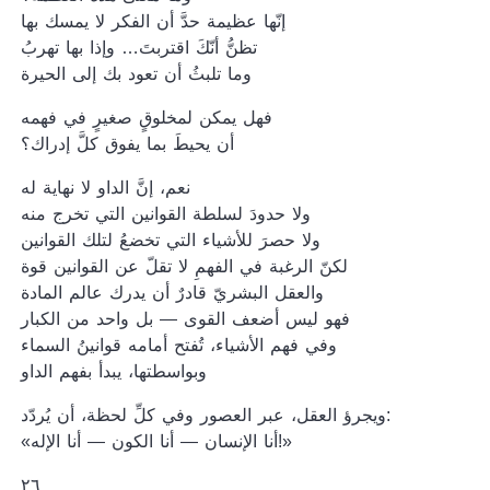
إنّها عظيمة حدَّ أن الفكر لا يمسك بها
تظنُّ أنّكَ اقتربتَ… وإذا بها تهربُ
وما تلبثُ أن تعود بك إلى الحيرة
فهل يمكن لمخلوقٍ صغيرٍ في فهمه
أن يحيطَ بما يفوق كلَّ إدراك؟
نعم، إنَّ الداو لا نهاية له
ولا حدودَ لسلطة القوانين التي تخرج منه
ولا حصرَ للأشياء التي تخضعُ لتلك القوانين
لكنّ الرغبة في الفهمِ لا تقلّ عن القوانين قوة
والعقل البشريّ قادرٌ أن يدرك عالم المادة
فهو ليس أضعف القوى — بل واحد من الكبار
وفي فهم الأشياء، تُفتح أمامه قوانينُ السماء
وبواسطتها، يبدأ بفهم الداو
ويجرؤ العقل، عبر العصور وفي كلِّ لحظة، أن يُردّد:
«أنا الإنسان — أنا الكون — أنا الإله!»
٢٦