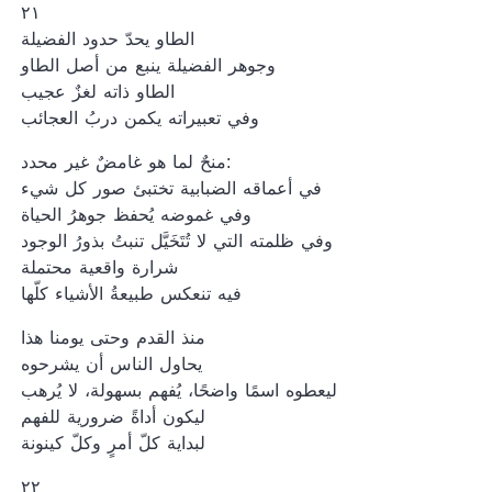
٢١
الطاو يحدّ حدود الفضيلة
وجوهر الفضيلة ينبع من أصل الطاو
الطاو ذاته لغزٌ عجيب
وفي تعبيراته يكمن دربُ العجائب
منحٌ لما هو غامضٌ غير محدد:
في أعماقه الضبابية تختبئ صور كل شيء
وفي غموضه يُحفظ جوهرُ الحياة
وفي ظلمته التي لا تُتَخَيَّل تنبتُ بذورُ الوجود
شرارة واقعية محتملة
فيه تنعكس طبيعةُ الأشياء كلّها
منذ القدم وحتى يومنا هذا
يحاول الناس أن يشرحوه
ليعطوه اسمًا واضحًا، يُفهم بسهولة، لا يُرهب
ليكون أداةً ضرورية للفهم
لبداية كلّ أمرٍ وكلّ كينونة
٢٢