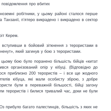
і повідомлення про вбитих
ноземні робітники, у цьому районі сталося перше
а Танзанії, п'ятеро викрадено і викрадено в сектор
ріт Керем.
, вступивши в бойовий зіткнення з терористами в
оненут», який загинув у бою з терористами.
 цьому бою було поранено більшість бійців «китат
ся організований опір у кібуці. (Відповідно до
лося приблизно 200 терористів – і все ще жодного
ителів кібуца, які мали особисту зброю, з добре
ристи були в переважній більшості, бійці загону
ли терористів і билися тривалий час, доки не були
з прибуло багато палестинців, більшість з яких не