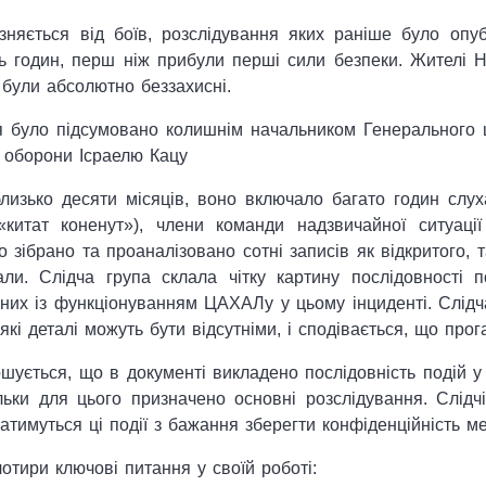
різняється від боїв, розслідування яких раніше було о
ть годин, перш ніж прибули перші сили безпеки. Жителі Н
 були абсолютно беззахисні.
ня було підсумовано колишнім начальником Генерального
у оборони Ісраелю Кацу
изько десяти місяців, воно включало багато годин слухан
китат коненут»), члени команди надзвичайної ситуації 
 зібрано та проаналізовано сотні записів як відкритого, та
али. Слідча група склала чітку картину послідовності 
них із функціонуванням ЦАХАЛу у цьому інциденті. Слідча
які деталі можуть бути відсутніми, і сподівається, що прог
ошується, що в документі викладено послідовність подій у 
льки для цього призначено основні розслідування. Слід
ватимуться ці події з бажання зберегти конфіденційність м
отири ключові питання у своїй роботі: