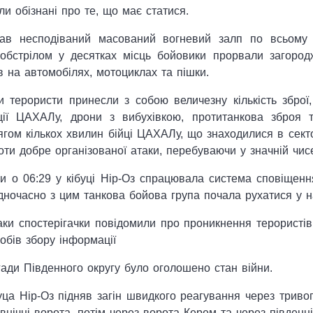
и обізнані про те, що має статися.
в несподіваний масований вогневий залп по всьому с
обстрілом у десятках місць бойовики прорвали загород
в на автомобілях, мотоциклах та пішки.
 терористи принесли з собою величезну кількість зброї, 
ції ЦАХАЛу, дрони з вибухівкою, протитанкова зброя 
ягом кількох хвилин бійці ЦАХАЛу, що знаходилися в сектор
оти добре організованої атаки, перебуваючи у значній чис
ки о 06:29 у кібуці Нір-Оз спрацювала система сповіщенн
ночасно з цим танкова бойова група почала рухатися у н
таки спостерігачки повідомили про проникнення терористі
обів збору інформації
ади Південного округу було оголошено стан війни.
уца Нір-Оз підняв загін швидкого реагування через триво
івнічні ворота, потім через ворота Керем та через південні