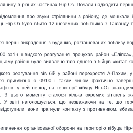
рілянину в різних частинах Нір-Оз. Почали надходити перш
ідомлення про звуки стрілянини з району, де мешкали і
ці Нір-Оз було вбито 12 іноземних робітників з Таїланду т
ся перші викрадення з будинків, розташованих поблизу во
:00 загін швидкого реагування прочухав район «Еліпса»
в цьому районі було виявлено тіло одного з бійців «китат к
дкого реагування вів бій у районі перехрестя А-Пахим, у
ся приблизно о 09:00 і таким чином фактично завершив
фіків, у цей період на території кібуцу Нір-Оз знаходи
). З цього моменту сталося кілька окремих зіткнень ж
. У звіті наголошується, що незважаючи на те, що теро
відступили, вони прагнули контакту з противником, вбива
пинення організованої оборони на територію кібуца Нір-О