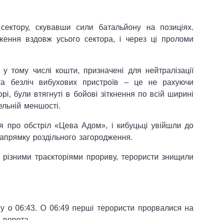
ектору, скувавши сили батальйону на позиціях.
ження вздовж усього сектора, і через ці проломи
у тому числі кошти, призначені для нейтралізації
та безліч вибухових пристроїв – це не рахуючи
і, були втягнуті в бойові зіткнення по всій ширині
ельній меншості.
я про обстріл «Цева Адом», і кибуцьці увійшли до
апрямку роздільного загородження.
в різними траєкторіями прориву, терористи знищили
гу о 06:43. О 06:49 перші терористи прорвалися на
 ворота.