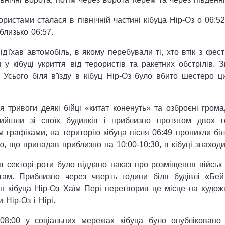
ристами сталася в північній частині кібуца Нір-Оз о 06:5
близько 06:57.
під'їхав автомобіль, в якому перебували ті, хто втік з фе
у кібуці укриття від терористів та ракетних обстрілів. 
 Усього біля в'їзду в кібуц Нір-Оз було вбито шестеро ц
я тривоги деякі бійці «китат коненуть» та озброєні гром
ийшли зі своїх будинків і приблизно протягом двох г
графіками, на територію кібуца після 06:49 проникли біл
ю, що припадав приблизно на 10:00-10:30, в кібуці знаходил
в секторі роти було віддано наказ про розміщення військ
там. Приблизно через чверть години біля будівлі «Бей
ен кібуца Нір-Оз Хаїм Пері перетворив це місце на худож
 Нір-Оз і Нірі.
08:00 у соціальних мережах кібуца було опубліковано 