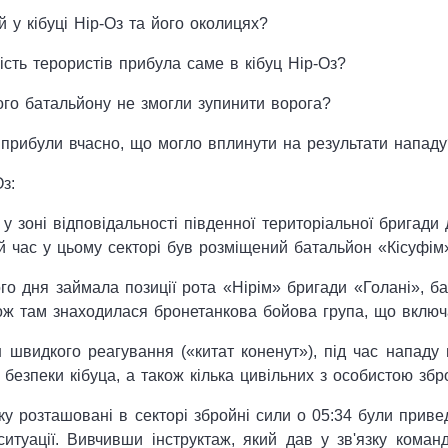
й у кібуці Нір-Оз та його околицях?
кість терористів прибула саме в кібуц Нір-Оз?
ого батальйону не змогли зупинити ворога?
 прибули вчасно, що могло вплинути на результати нападу
з:
 у зоні відповідальності південної територіальної бригади
ой час у цьому секторі був розміщений батальйон «Кісуфім
ого дня займала позиції рота «Нірім» бригади «Голані», б
акож там знаходилася бронетанкова бойова група, що включ
н швидкого реагування («китат коненут»), під час нападу в
езпеки кібуца, а також кілька цивільних з особистою збро
у розташовані в секторі збройні сили о 05:34 були привед
итуації. Вивчивши інструктаж, який дав у зв'язку команд