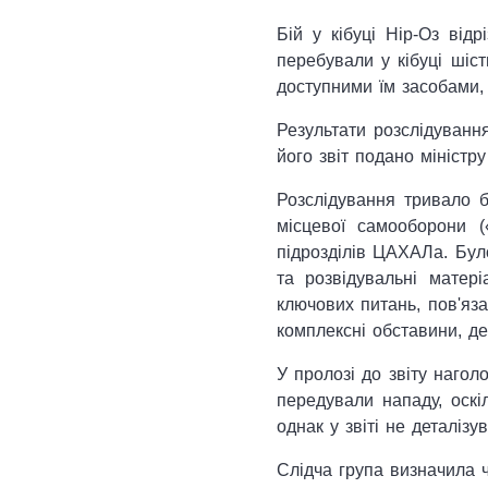
Бій у кібуці Нір-Оз від
перебували у кібуці шіс
доступними їм засобами,
Результати розслідуван
його звіт подано міністр
Розслідування тривало бл
місцевої самооборони («
підрозділів ЦАХАЛа. Було
та розвідувальні матері
ключових питань, пов'яза
комплексні обставини, де
У пролозі до звіту нагол
передували нападу, оскі
однак у звіті не деталізу
Слідча група визначила ч