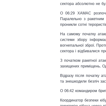
сектора абсолютно не бул
О 06:29 ХАМАС розпоча
Паралельно з ракетним 
проникли сотні терористі
На самому початку атаки
системи збору інформа
вогнепальної зброї. Прот
сектора і відбивалися пр
З початком ракетної ата
захищених приміщень. Од
Відразу після початку а
та знешкодили безліч зас
О 06:42 командиром бриг
Координатор безпеки кіб
територію кібуца через п