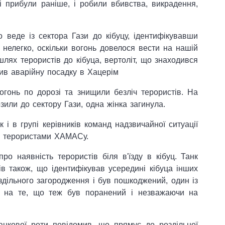
і прибули раніше, і робили вбивства, викрадення,
 веде із сектора Гази до кібуцу, ідентифікувавши
у нелегко, оскільки вогонь довелося вести на нашій
шлях терористів до кібуца, вертоліт, що знаходився
нив аварійну посадку в Хацерім
огонь по дорозі та знищили безліч терористів. На
зили до сектору Гази, одна жінка загинула.
 і в групі керівників команд надзвичайної ситуації
тян терористами ХАМАСу.
ро наявність терористів біля в'їзду в кібуц. Танк
в також, що ідентифікував усередині кібуца інших
оздільного загородження і був пошкоджений, один із
и на те, що теж був поранений і незважаючи на
анкової роти повідомив, що прямує до роздільної