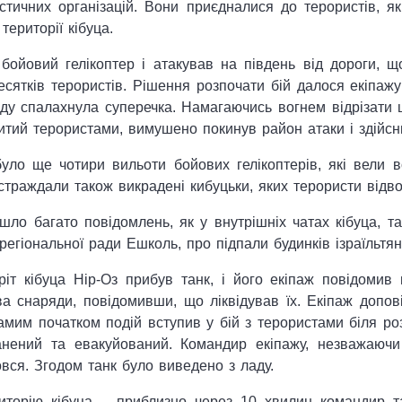
тичних організацій. Вони приєдналися до терористів, як
території кібуца.
ойовий гелікоптер і атакував на південь від дороги, що
есятків терористів. Рішення розпочати бій далося екіпаж
воду спалахнула суперечка. Намагаючись вогнем відрізати 
битий терористами, вимушено покинув район атаки і здійс
уло ще чотири вильоти бойових гелікоптерів, які вели в
страждали також викрадені кибуцьки, яких терористи відво
ло багато повідомлень, як у внутрішніх чатах кібуца, так
єї регіональної ради Ешколь, про підпали будинків ізраїль
іт кібуца Нір-Оз прибув танк, і його екіпаж повідомив п
а снаряди, повідомивши, що ліквідував їх. Екіпаж допові
самим початком подій вступив у бій з терористами біля р
анений та евакуйований. Командир екіпажу, незважаюч
вся. Згодом танк було виведено з ладу.
иторію кібуца – приблизно через 10 хвилин командир т