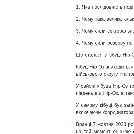
1. Яка послідовність поді
2. Чому така велика кіль
3. Чому сили секторальн
4. Чому сили резерву не
Що сталося у кібуці Нір-О
Кібуц Нір-Оз знаходиться
військового округу. На т
У районі кібуца Нір-Оз т
південь від Нір-Оз, а т
У самому кібуці був загі
включаючи координатора б
Вранці 7 жовтня 2023 рок
на той момент оцінкою с