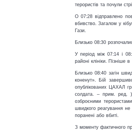
терористів та почули ст
О 07:28 відправлено пов
вбивство. Загалом у кібу
Гази.
Близько 08:30 розпочали
У період між 07:14 і 08
районі клініки. Пізніше 
Близько 08:40 загін шви
коненут». Бій завершив
опублікованих ЦАХАЛ гра
солдата. – прим. ред. 
озброєними терористами
швидкого реагування не 
поранені або вбиті.
З моменту фактичного при