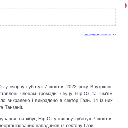
следующая заметка >>
Оз у «чорну суботу» 7 жовтня 2023 року. Внутрішнє
ставлені членам громади кібуцу Нір-Оз та сім'ям
уло викрадено і викрадено в сектор Гази. 14 із них
а Танзанії.
ування, на кібуц Нір-Оз у «чорну суботу» 7 жовтня
еорганізованих нападників із сектору Гази.