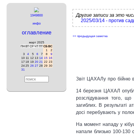
Другие записи за это чис
1949800
2025/03/14 - против са
инфо
оглавление
<< предыдущая заметка
март 2025
ПН
ВТ
СР
ЧТ
ПТ
СБ
ВС
1
2
3
4
5
6
7
8
9
10
11
12
13
14
15
16
17
18
19
20
21
22
23
24
25
26
27
28
29
30
31
Звіт ЦАХАЛу про бійню в
14 березня ЦАХАЛ опублі
розслідування того, що 
загиблих. В результаті а
досі перебувають у полон
На момент нападу у кібуц
напали близько 100-130 о