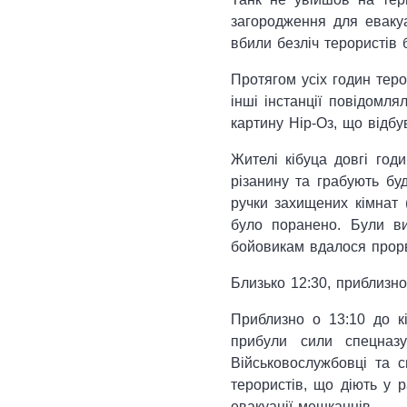
загородження для евакуа
вбили безліч терористів 
Протягом усіх годин теро
інші інстанції повідомля
картину Нір-Оз, що відбув
Жителі кібуца довгі год
різанину та грабують бу
ручки захищених кімнат 
було поранено. Були ви
бойовикам вдалося прорв
Близько 12:30, приблизно
Приблизно о 13:10 до к
прибули сили спецназ
Військовослужбовці та с
терористів, що діють у р
евакуації мешканців