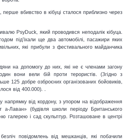
2, перше вбивство в кібуці сталося приблизно через
стивалю PsyDuck, який проводився неподалік кібуца.
Згодом під'їхали ще два автомобілі, пасажири яких
ивільних, які прибули з фестивального майданчика
адяни на допомогу до них, які не є членами загону
один вони вели бій проти терористів. (Згідно з
ьше 125 добре озброєних організованих бойовиків,
ося від 400.000). .
 у напрямку від кордону, з упором на відображення
т а-Лаван» (будівля школи періоду Британського
ню галерею і сад скульптур. Розташоване в центрі
безліч повідомлень від мешканців, які побачили