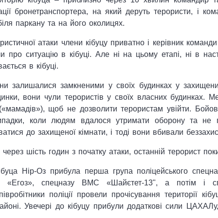
ції бронетранспортера, на який деруть терористи, і ко
біля паркану та на його околицях.
ристичної атаки члени кібуцу приватно і керівник команди 
ли про ситуацію в кібуці. Але ні на цьому етапі, ні в н
ається в кібуці.
ини залишалися замкненими у своїх будинках у захищени
динки, вони чули терористів у своїх власних будинках. М
(«мамадів»), щоб не дозволити терористам увійти. Бойови
падки, коли людям вдалося утримати оборону та не пр
атися до захищеної кімнати, і тоді вони вбивали беззахис
 через шість годин з початку атаки, останній терорист пок
ібуца Нір-Оз прибула перша група поліцейського спецн
у «Егоз», спецназу ВМС «Шайєтет-13", а потім і с
півробітники поліції провели прочісування території кіб
айоні. Увечері до кібуцу прибули додаткові сили ЦАХАЛу,