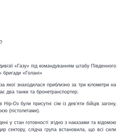
?
 дивізії «Газу» під командуванням штабу Південного
» бригади «Голані»
аза якої знаходилася приблизно за три кілометри на
ає два танки та бронетранспортер.
 Нір-Оз були присутні сім із дев'яти бійців загону,
єю (пістолетами).
ені у стан готовності згідно з наказами та відомою
ир сектору, слідча група встановила, що всі сили