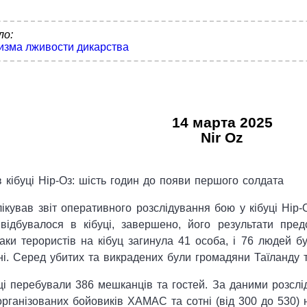
ло:
дизма лживости дикарства
14 марта 2025
Nir Oz
 кібуці Нір-Оз: шість годин до появи першого солдата
кував звіт оперативного розслідування бою у кібуці Нір-
відбувалося в кібуці, завершено, його результати пред
таки терористів на кібуц загинула 41 особа, і 76 людей б
і. Серед убитих та викрадених були громадяни Таїланду т
і перебували 386 мешканців та гостей. За даними розслід
рганізованих бойовиків ХАМАС та сотні (від 300 до 530) н