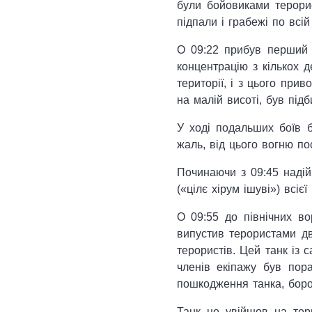
були бойовиками терорис
підпали і грабежі по всій 
О 09:22 прибув перший б
концентрацію з кількох д
території, і з цього при
на малій висоті, був під
У ході подальших боїв б
жаль, від цього вогню по
Починаючи з 09:45 надійш
(«цілє хірум ішуві») всі
О 09:55 до північних вор
випустив терористами дв
терористів. Цей танк із 
членів екіпажу був пор
пошкодження танка, боро
Танк не увійшов на тер