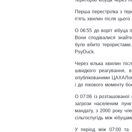
Перша перестрілка з теро
п'ять хвилин після цього 
О 06:55 до воріт кібуца 
Вони сподівалися знайти 
було вбито терористами.
PsyDuck.
Через кілька хвилин післ
швидкого реагування, в
опублікованими ЦАХАЛом 
і до пікового моменту бо
О 07:06 із розташованої 
загрози населеним пунк
мандату, з 2000 року чл
сільгоспугідь між кібуцами
У період між 07:00 та 