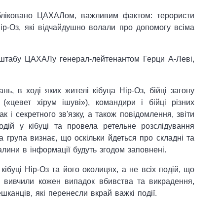
публіковано ЦАХАЛом, важливим фактом: терористи
ір-Оз, які відчайдушно волали про допомогу всіма
 штабу ЦАХАЛу генерал-лейтенантом Герци А-Леві,
ь, в ході яких жителі кібуца Нір-Оз, бійці загону
(«цевет хірум ішуві»), командири і бійці різних
к і секретного зв'язку, а також повідомлення, звіти
подій у кібуці та провела ретельне розслідування
 група визнає, що оскільки йдеться про складні та
алини в інформації будуть згодом заповнені.
кібуці Нір-Оз та його околицях, а не всіх подій, що
чі вивчили кожен випадок вбивства та викрадення,
ешканців, які перенесли вкрай важкі події.