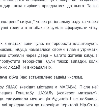
мандир танка вирішив приєднатися до нього. Танки
екстреної ситуації через регіональну раду та через
аступні години в штабах не зуміли сформувати чітку
х кімнатах, вони чули, як терористи влаштовують
ешканці кібуца намагалися своїми тілами утримати
ки стріляли через двері – багато жителів кибуців
опустити терористів, були також випадки, коли
них людей чи викрадали їх.
инув кібуц (час встановлено заднім числом).
азу ЯМАС («ехідат містаравім МАГАВ»). Після неї
пецназ Генштабу ЦАХАЛу («сайєрет маткаль»).
уцу, евакуювали мешканців будинків і не побачили
 які приєдналися до перевірки території Нір-Оз та