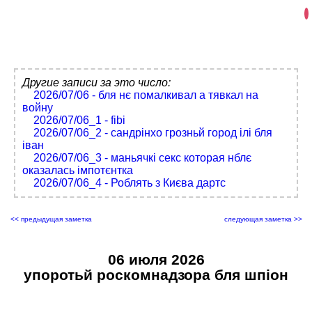
Другие записи за это число:
2026/07/06 - бля нє помалкивал а тявкал на
войну
2026/07/06_1 - fibi
2026/07/06_2 - сандрінхо грозньй город ілі бля
іван
2026/07/06_3 - маньячкі секс которая нблє
оказалась імпотєнтка
2026/07/06_4 - Роблять з Києва дартс
<< предыдущая заметка
следующая заметка >>
06 июля 2026
упоротьй роскомнадзора бля шпіон