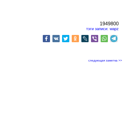
1949800
тэги записи:
wapz
следующая заметка >>