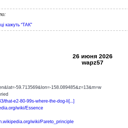
ло:
нці кажуть “ТАК”
26 июня 2026
wapz57
ng=en&lat=-59.713569&lon=-158.089485&z=13&m=w
ried
3/that-e2-80-99s-where-the-dog-li[...]
pedia.org/wiki/Essence
en.wikipedia.org/wiki/Pareto_principle