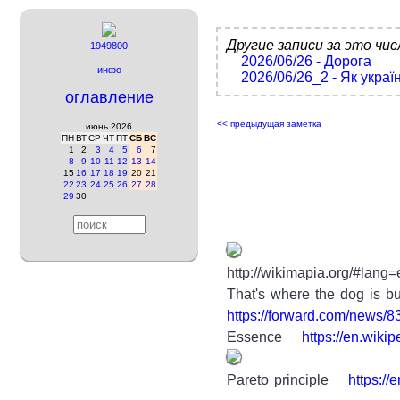
Другие записи за это чис
1949800
2026/06/26 - Дорога
инфо
2026/06/26_2 - Як украї
оглавление
<< предыдущая заметка
июнь 2026
ПН
ВТ
СР
ЧТ
ПТ
СБ
ВС
1
2
3
4
5
6
7
8
9
10
11
12
13
14
15
16
17
18
19
20
21
22
23
24
25
26
27
28
29
30
http://wikimapia.org/#la
That's where the dog is bu
https://forward.com/news/83
Essence
https://en.wiki
Pareto principle
https://