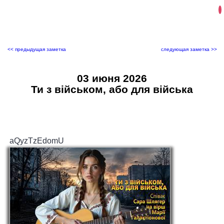
<< предыдущая заметка
следующая заметка >>
03 июня 2026
Ти з військом, або для війська
aQyzTzEdomU