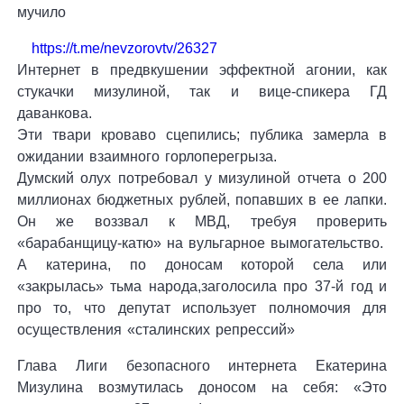
мучило
https://t.me/nevzorovtv/26327
Интернет в предвкушении эффектной агонии, как
стукачки мизулиной, так и вице-спикера ГД
даванкова.
Эти твари кроваво сцепились; публика замерла в
ожидании взаимного горлоперегрыза.
Думский олух потребовал у мизулиной отчета о 200
миллионах бюджетных рублей, попавших в ее лапки.
Он же воззвал к МВД, требуя проверить
«барабанщицу-катю» на вульгарное вымогательство.
А катерина, по доносам которой села или
«закрылась» тьма народа,заголосила про 37-й год и
про то, что депутат использует полномочия для
осуществления «сталинских репрессий»
Глава Лиги безопасного интернета Екатерина
Мизулина возмутилась доносом на себя: «Это