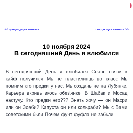
<< предыдущая заметка
следующая заметка >>
10 ноября 2024
В сегодняшний День я влюбился
В сегодняшний День я влюбился Сеанс связи в
кайф получился Мь не пластилинць во класс Мь
помним кто предки у нас. Мь создань не на Лубянке.
Карьера вкривь вкось обез'янке. В Шабак и Мосад
настучу. Кто предки его??? Знать хочу — он Масри
или он Зоаби? Капуста он или кольраби? Мь с Вами
советскими бьли Почем фунт фуфла не забьли