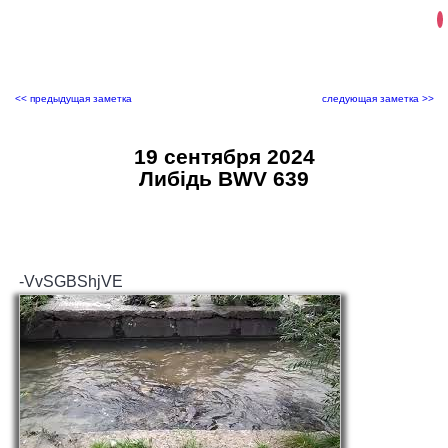
<< предыдущая заметка
следующая заметка >>
19 сентября 2024
Либiдь BWV 639
-VvSGBShjVE