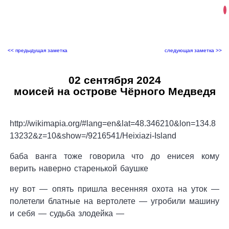
<< предыдущая заметка
следующая заметка >>
02 сентября 2024
моисей на острове Чёрного Медведя
http://wikimapia.org/#lang=en&lat=48.346210&lon=134.8
13232&z=10&show=/9216541/Heixiazi-Island
баба ванга тоже говорила что до енисея кому
верить наверно старенькой баушке
ну вот — опять пришла весенняя охота на уток —
полетели блатные на вертолете — угробили машину
и себя — судьба злодейка —