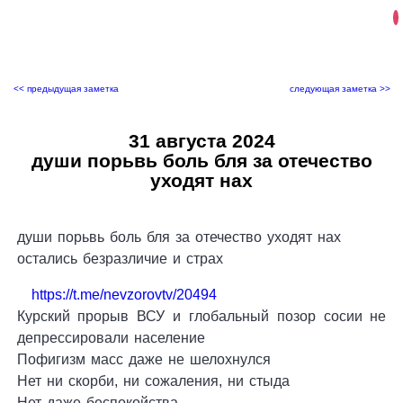
<< предыдущая заметка
следующая заметка >>
31 августа 2024
души порьвь боль бля за отечество
уходят нах
души порьвь боль бля за отечество уходят нах
остались безразличие и страх
https://t.me/nevzorovtv/20494
Курский прорыв ВСУ и глобальный позор сосии не
депрессировали население
Пофигизм масс даже не шелохнулся
Нет ни скорби, ни сожаления, ни стыда
Нет даже беспокойства