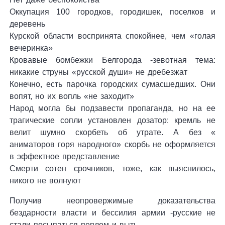
Оккупация 100 городков, городишек, поселков и
деревень
Курской области воспринята спокойнее, чем «голая
вечеринка»
Кровавые бомбежки Белгорода -зевотная тема:
никакие струны «русской души» не дребезжат
Конечно, есть парочка городских сумасшедших. Они
вопят, но их вопль «не заходит»
Народ могла бы подзавести пропаганда, но на ее
трагические сопли установлен дозатор: кремль не
велит шумно скорбеть об утрате. А без «
аниматоров горя народного» скорбь не оформляется
в эффектное представление
Смерти сотен срочников, тоже, как выяснилось,
никого не волнуют
Получив неопровержимые доказательства
бездарности власти и бессилия армии -русские не
стали посыпаться пеплом и выть