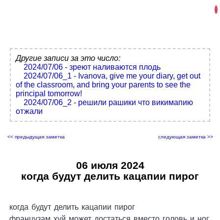
Другие записи за это число:
2024/07/06 - зреют наливаются плодь
2024/07/06_1 - Ivanova, give me your diary, get out
of the classroom, and bring your parents to see the
principal tomorrow!
2024/07/06_2 - решили рашики что викимапию
отжали
<< предыдущая заметка
следующая заметка >>
06 июля 2024
когда будут делить кацапии пирог
когда будут делить кацапии пирог
французам хуй может достаться вместо головь и ног