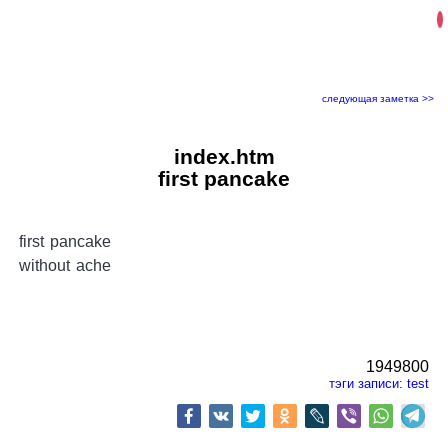
следующая заметка >>
index.htm
first pancake
first pancake
without ache
1949800
тэги записи:
test