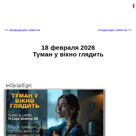
<< предыдущая заметка
следующая заметка >>
18 февраля 2026
Туман у вікно глядить
eiOjcqxEgrc