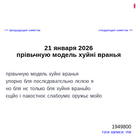
<< предыдущая заметка
следующая заметка >>
21 января 2026
прівьчную модель хуйні вранья
прівьчную модель хуйні вранья
упорно бля послєдоватєльно лєлєю я
но бля нє только бля хуйня враньйо
єщйо і пакостноє слабоуміє оружьє мойо
1949800
тэги записи:
me