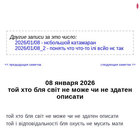
Другие записи за это число:
2026/01/08 - нєбольшой катамаран
2026/01/08_2 - понять что что-то ілі всйо нє так
<< предыдущая заметка
следующая заметка >>
08 января 2026
той хто бля світ не може чи не здатен
описати
той хто бля світ не може чи не здатен описати
той і відповідальності бля охуєть не мусить мати