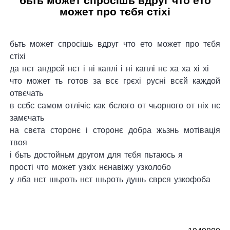
бьть может спросішь вдруг что ето
может про тєбя стіхі
бьть может спросішь вдруг что ето может про тєбя
стіхі
да нєт андрєй нєт і ні каплі і ні каплі нє ха ха хі хі
что может ть готов за всє грєхі русні всєй каждой
отвєчать
в сєбє самом отлічіє как бєлого от чьорного от ніх нє
замєчать
на свєта сторонє і сторонє добра жьзнь мотівація
твоя
і бьть достойньм другом для тєбя пьтаюсь я
прості что может узкіх нєнавіжу узколобо
у лба нєт шьроть нєт шьроть душь єврєя узкофоба