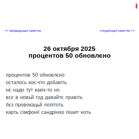
<< предыдущая заметка
следующая заметка >>
26 октября 2025
процентов 50 обновлєно
процентов 50 обновлєно
осталось коє-что добавіть
нє надо тут какіх-то но
всє в новьй год давайтє правіть
бєз провокацьй політоть
карть сімфонії сандрінхо пішет ноть