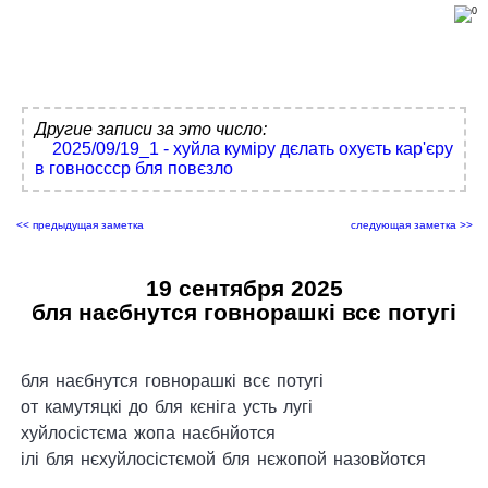
Другие записи за это число:
2025/09/19_1 - хуйла куміру дєлать охуєть кар'єру
в говноссср бля повєзло
<< предыдущая заметка
следующая заметка >>
19 сентября 2025
бля наєбнутся говнорашкі всє потугі
бля наєбнутся говнорашкі всє потугі
от камутяцкі до бля кєніга усть лугі
хуйлосістєма жопа наєбнйотся
ілі бля нєхуйлосістємой бля нєжопой назовйотся