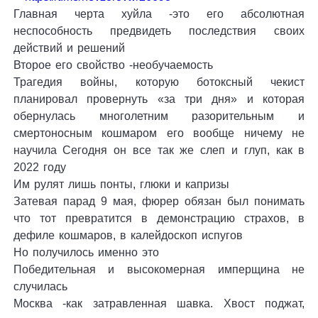
Главная черта хуйла -это его абсолютная
неспособность предвидеть последствия своих
действий и решений
Второе его свойство -необучаемость
Трагедия войны, которую ботоксный чекист
планировал провернуть «за три дня» и которая
обернулась многолетним разорительным и
смертоносным кошмаром его вообще ничему не
научила Сегодня он все так же слеп и глуп, как в
2022 году
Им рулят лишь понты, глюки и капризы
Затевая парад 9 мая, фюрер обязан был понимать
что тот превратится в демонстрацию страхов, в
дефиле кошмаров, в калейдоскоп испугов
Но получилось именно это
Победительная и высокомерная имперщина не
случилась
Москва -как затравленная шавка. Хвост поджат,