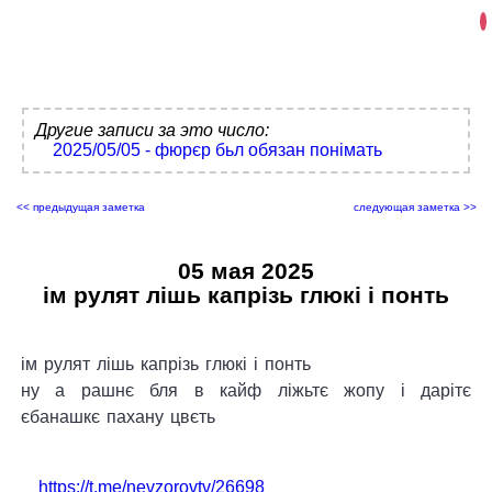
Другие записи за это число:
2025/05/05 - фюрєр бьл обязан понімать
<< предыдущая заметка
следующая заметка >>
05 мая 2025
ім рулят лішь капрізь глюкі і понть
ім рулят лішь капрізь глюкі і понть
ну а рашнє бля в кайф ліжьтє жопу і дарітє
єбанашкє пахану цвєть
https://t.me/nevzorovtv/26698