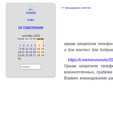
<< предыдущая заметка
1949800
инфо
оглавление
сентябрь 2024
ПН
ВТ
СР
ЧТ
ПТ
СБ
ВС
1
оркам запретили телефо
2
3
4
5
6
7
8
9
10
11
12
13
14
15
а бля контент бля бобро
16
17
18
19
20
21
22
23
24
25
26
27
28
29
30
https://t.me/nevzorovtv/2
Оркам запретили телеф
военнопленных, грабежи 
Взамен командование ра