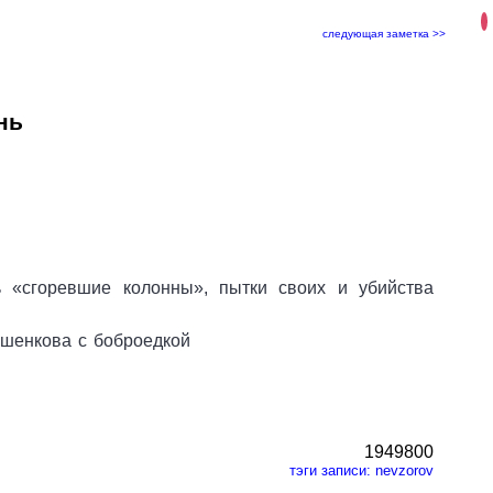
следующая заметка >>
нь
ь «сгоревшие колонны», пытки своих и убийства
ошенкова с боброедкой
1949800
тэги записи:
nevzorov