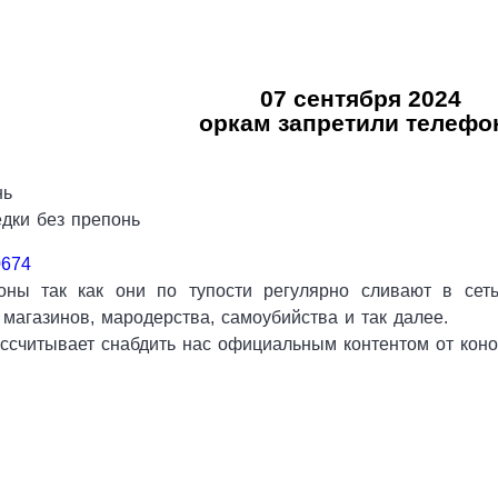
07 сентября 2024
оркам запретили телефо
нь
едки без препонь
0674
оны так как они по тупости регулярно сливают в сет
магазинов, мародерства, самоубийства и так далее.
ссчитывает снабдить нас официальным контентом от кон