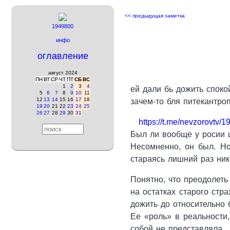
<< предыдущая заметка
1949800
инфо
оглавление
август 2024
ПН
ВТ
СР
ЧТ
ПТ
СБ
ВС
1
2
3
4
ей дали бь дожить споко
5
6
7
8
9
10
11
12
13
14
15
16
17
18
зачем-то бля питекантро
19
20
21
22
23
24
25
26
27
28
29
30
31
https://t.me/nevzorovtv/1
Был ли вообще у росии 
Несомненно, он был. Но
стараясь лишний раз ни
Понятно, что преодолеть
на остатках старого стр
дожить до относительно 
Ее «роль» в реальности,
собой не представляла.