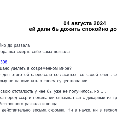
04 августа 2024
ей дали бь дожить спокойно до
йно до развала
порашка смерть себе сама позвала
9308
шанс уцелеть в современном мире?
 для этого ей следовало согласиться со своей очень 
кому не напоминать о своем существовании.
 свою отсталость у нее бы уже не получилось, но ….
аха перед ссср и нежелании связываться с дикарями из 
бескровного развала и конца.
 действительно весьма скромна. Ни в науке, ни в технол