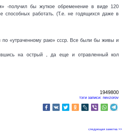
ам» -получил бы жуткое обременение в виде 120
 способных работать. (Т.е. не годящихся даже в
уя по «утраченному раю» ссср. Все были бы живы и
дившись на острый , да еще и отравленный кол
1949800
тэги записи:
nevzorov
следующая заметка >>