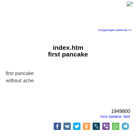
следующая заметка >>
index.htm
first pancake
first pancake
without ache
1949800
тэги записи:
test